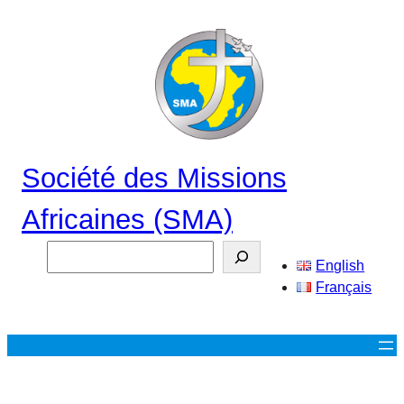
Aller
au
contenu
Société des Missions
Africaines (SMA)
Search
English
Français