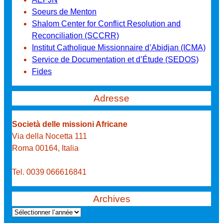
Soeurs de Menton
Shalom Center for Conflict Resolution and
Reconciliation (SCCRR)
Institut Catholique Missionnaire d’Abidjan (ICMA)
Service de Documentation et d’Étude (SEDOS)
Fides
Adresse
Società delle missioni Africane
Via della Nocetta 111
Roma 00164, Italia
Tel. 0039 066616841
Archives
A