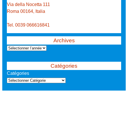
Via della Nocetta 111
Roma 00164, Italia
Tel. 0039 066616841
Archives
A
r
c
Catégories
h
Catégories
i
v
e
s