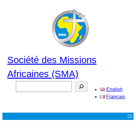
Aller
au
contenu
Société des Missions
Africaines (SMA)
Search
English
Français