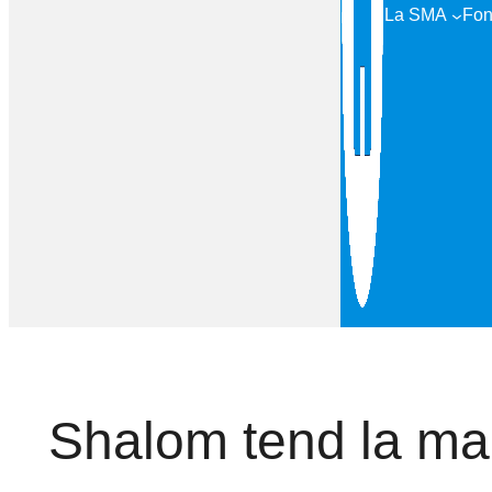
La SMA
Fon
Shalom tend la ma