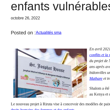
enfants vulnérable
octobre 26, 2022
Posted on :
Actualités sma
En avril 2021,
conflits et la
du projet de
ans après av
bidonvilles u
Mathare
et t
Shalom a été 
au Kenya et d
Le nouveau projet à Riruta vise à concevoir des modèles de paix 
droits humains des femmes et des enfants
.