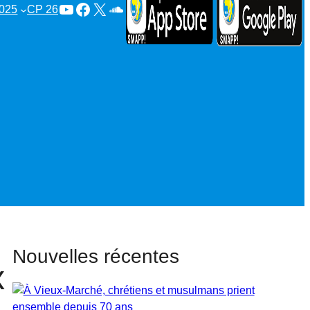
YouTube
Facebook
X
SoundCloud
025
CP 26
Nouvelles récentes
x