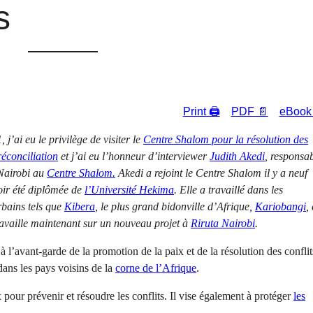
s
Print 🖨
PDF 📄
eBook
 j’ai eu le privilège de visiter le
Centre Shalom pour la résolution des
 réconciliation
et j’ai eu l’honneur d’interviewer
Judith Akedi
, responsa
 Nairobi au
Centre Shalom.
Akedi a rejoint le Centre Shalom il y a neuf
oir été diplômée de
l’Université Hekima
. Elle a travaillé dans les
rbains tels que
Kibera
, le plus grand bidonville d’Afrique,
Kariobangi
, 
ravaille maintenant sur un nouveau projet à
Riruta Nairobi
.
à l’avant-garde de la promotion de la paix et de la résolution des conflit
ans les pays voisins de la
corne de l’Afrique
.
pour prévenir et résoudre les conflits. Il vise également à protéger
les