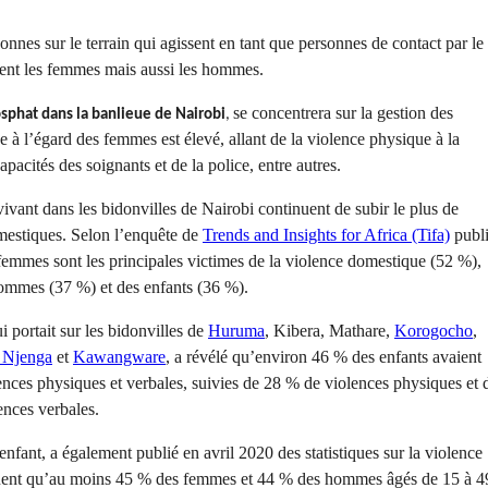
sonnes sur le terrain qui agissent en tant que personnes de contact par le
ment les femmes mais aussi les hommes.
se concentrera sur la gestion des
osphat dans la banlieue de Nairobi
,
ce à l’égard des femmes est élevé, allant de la violence physique à la
pacités des soignants et de la police, entre autres.
vant dans les bidonvilles de Nairobi continuent de subir le plus de
mestiques. Selon l’enquête de
Trends and Insights for Africa (Tifa)
publ
femmes sont les principales victimes de la violence domestique (52 %),
hommes (37 %) et des enfants (36 %).
i portait sur les bidonvilles de
Huruma
, Kibera, Mathare,
Korogocho
,
 Njenga
et
Kawangware
, a révélé qu’environ 46 % des enfants avaient
ences physiques et verbales, suivies de 28 % de violences physiques et 
ences verbales.
enfant, a également publié en avril 2020 des statistiques sur la violence
diquent qu’au moins 45 % des femmes et 44 % des hommes âgés de 15 à 4