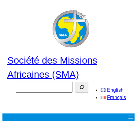
Aller
au
contenu
Société des Missions
Africaines (SMA)
Search
English
Français