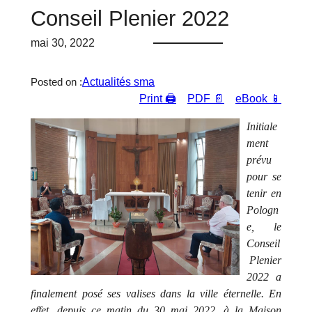
Conseil Plenier 2022
mai 30, 2022
Actualités sma
Posted on :
Print 🖨
PDF 📄
eBook 📱
Initiale
ment
prévu
pour se
tenir en
Pologn
e, le
Conseil
Plenier
2022 a
finalement posé ses valises dans la ville éternelle. En
effet, depuis ce matin du 30 mai 2022, à la Maison