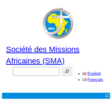
Aller
au
contenu
Société des Missions
Africaines (SMA)
Search
English
Français