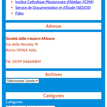
Institut Catholique Missionnaire d’Abidjan (ICMA)
Service de Documentation et d’Étude (SEDOS)
Fides
Adresse
Società delle missioni Africane
Via della Nocetta 111
Roma 00164, Italia
Tel. 0039 066616841
Archives
A
r
c
Catégories
h
Catégories
i