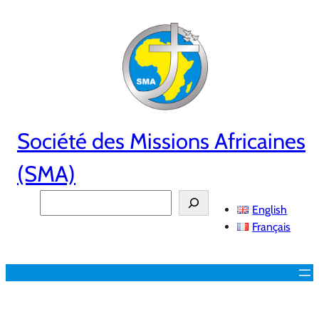
Aller
au
contenu
Société des Missions Africaines
(SMA)
Search
English
Français