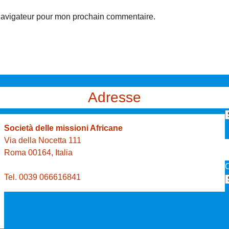
 navigateur pour mon prochain commentaire.
Adresse
r
Società delle missioni Africane
c
Via della Nocetta 111
h
Roma 00164, Italia
i
C
v
Tel. 0039 066616841
e
s