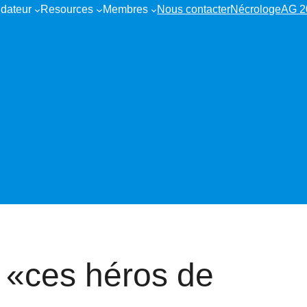
dateur
Resources
Membres
Nous contacter
Nécrologe
AG 2
 «ces héros de