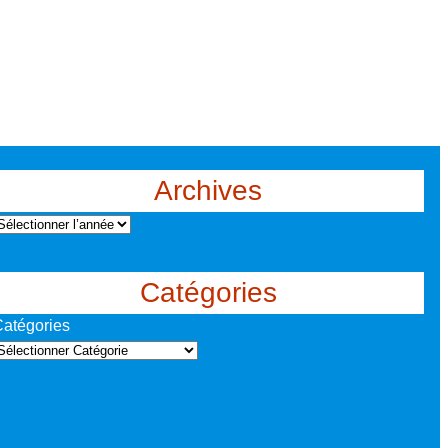
Archives
A
Catégories
atégories