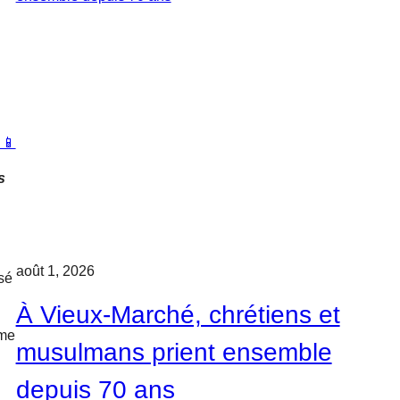
 📱
s
août 1, 2026
ssé
À Vieux-Marché, chrétiens et
mme
musulmans prient ensemble
depuis 70 ans