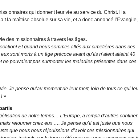
issionnaires qui donnent leur vie au service du Christ. Il a
ait la maîtrise absolue sur sa vie, et a donc annoncé l’Évangile,
 vie des missionnaires à travers les âges.
ne vocation! Et quand nous sommes allés aux cimetières dans ces
ux sont morts à un âge précoce avant qu’ils n’aient atteint 40
s et ne pouvaient pas surmonter les maladies présentes dans ces
r vie. Je pense qu’au moment de leur mort, loin de tous ce qui le
 !
»
partis
élisation de notre temps… L’Europe, a rempli d’autres continen
mais retourner chez eux …. Je pense qu’il est juste que nous
juste que nous nous réjouissions d’avoir ces missionnaires qui
rniers instants sur la terre a été pour ces gens: comment ont-i