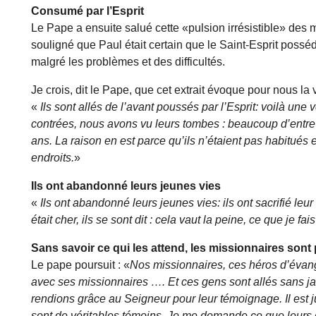
Consumé par l’Esprit
Le Pape a ensuite salué cette «pulsion irrésistible» des m
souligné que Paul était certain que le Saint-Esprit posséd
malgré les problèmes et des difficultés.
Je crois, dit le Pape, que cet extrait évoque pour nous la
«
Ils sont allés de l’avant poussés par l’Esprit: voilà u
contrées, nous avons vu leurs tombes : beaucoup d’entre e
ans. La raison en est parce qu’ils n’étaient pas habitué
endroits.
»
Ils ont abandonné leurs jeunes vies
«
Ils ont abandonné leurs jeunes vies: ils ont sacrifié leu
était cher, ils se sont dit : cela vaut la peine, ce que je fais
Sans savoir ce qui les attend, les missionnaires sont 
Le pape poursuit : «
Nos missionnaires, ces héros d’évang
avec ses missionnaires …. Et ces gens sont allés sans ja
rendions grâce au Seigneur pour leur témoignage. Il est 
sont de véritables témoins. Je me demande ce que leurs de