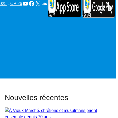
YouTube
Facebook
X
SoundCloud
025
CP 26
Nouvelles récentes