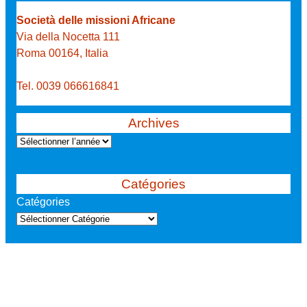
Società delle missioni Africane
Via della Nocetta 111
Roma 00164, Italia
Tel. 0039 066616841
Archives
A
r
c
Catégories
h
Catégories
i
v
e
s