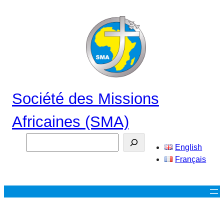
Aller
au
contenu
Société des Missions
Africaines (SMA)
Search
English
Français